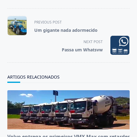
<span
PREVIOUS POST
class="nav-
Um gigante nada adormecido
subtitle
screen-
NEXT POST
reader-
Passa um Whatsvw
text">Page</span>
ARTIGOS RELACIONADOS
Volvo entrega os primeiros VMX Max com retarder