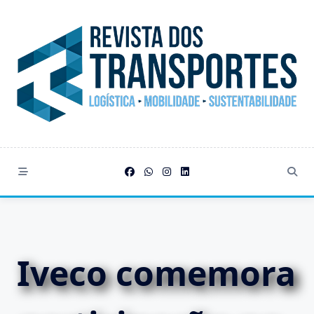
Skip
to
content
Iveco comemora