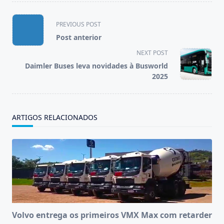
<span
PREVIOUS POST
class="nav-
Post anterior
subtitle
NEXT POST
screen-
Daimler Buses leva novidades à Busworld
reader-
2025
text">Page</span>
ARTIGOS RELACIONADOS
Volvo entrega os primeiros VMX Max com retarder