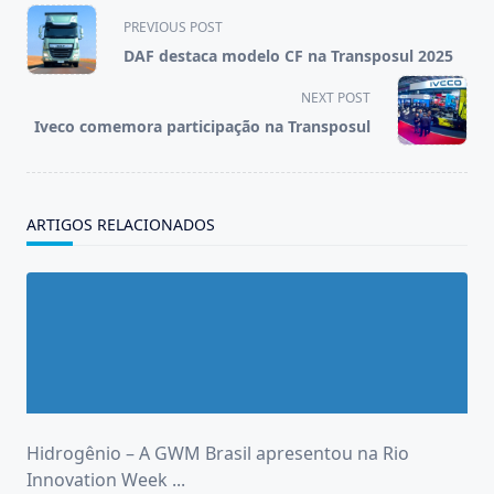
<span
PREVIOUS POST
class="nav-
DAF destaca modelo CF na Transposul 2025
subtitle
screen-
NEXT POST
reader-
Iveco comemora participação na Transposul
text">Page</span>
ARTIGOS RELACIONADOS
Hidrogênio – A GWM Brasil apresentou na Rio
Innovation Week
...