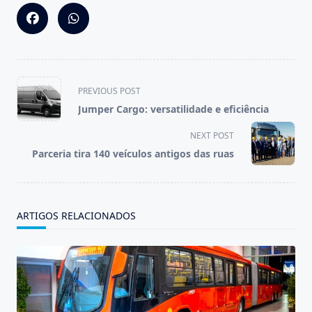
<span
PREVIOUS POST
class="nav-
Jumper Cargo: versatilidade e eficiência
subtitle
screen-
NEXT POST
reader-
Parceria tira 140 veículos antigos das ruas
text">Page</span>
ARTIGOS RELACIONADOS