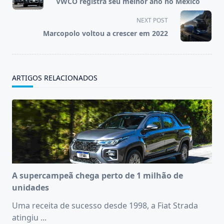
VWCO registra seu melhor ano no México
subtitle
screen-
NEXT POST
reader-
Marcopolo voltou a crescer em 2022
text">Page</span>
ARTIGOS RELACIONADOS
A supercampeã chega perto de 1 milhão de
unidades
Uma receita de sucesso desde 1998, a Fiat Strada
atingiu
...