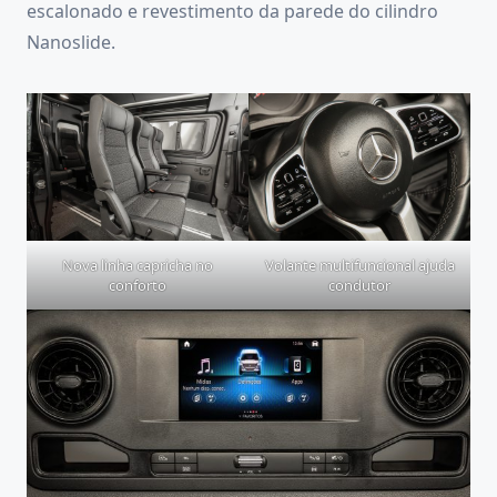
escalonado e revestimento da parede do cilindro
Nanoslide.
Nova linha capricha no
Volante multifuncional ajuda
conforto
condutor