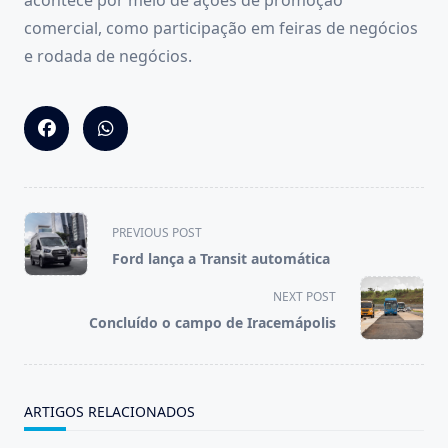
acontece por meio de ações de promoção
comercial, como participação em feiras de negócios
e rodada de negócios.
<span
PREVIOUS POST
class="nav-
Ford lança a Transit automática
subtitle
screen-
NEXT POST
reader-
Concluído o campo de Iracemápolis
text">Page</span>
ARTIGOS RELACIONADOS