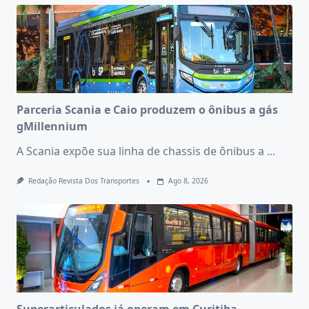
Parceria Scania e Caio produzem o ônibus a gás
gMillennium
A Scania expõe sua linha de chassis de ônibus a
...
Redação Revista Dos Transportes
Ago 8, 2026
Superarticulados já operam em Curitiba