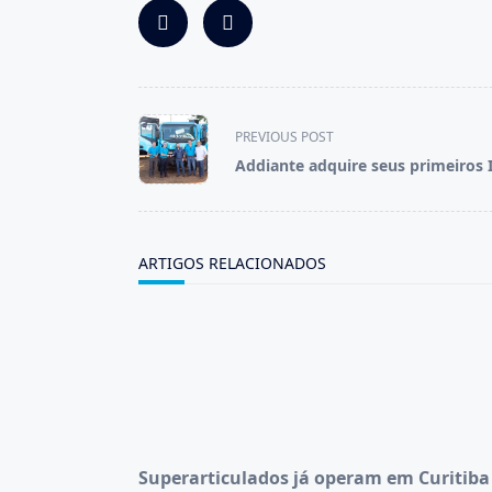
<span
PREVIOUS POST
class="nav-
Addiante adquire seus primeiros 
subtitle
screen-
reader-
text">Page</span>
ARTIGOS RELACIONADOS
Superarticulados já operam em Curitiba