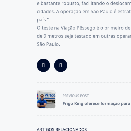
e bastante robusto, facilitando o desloca
cidades. A operação em São Paulo é estra
país.”
O teste na Viação Pêssego é o primeiro de 
de 9 metros seja testado em outras opera
São Paulo.
<span
PREVIOUS POST
class="nav-
Frigo King oferece formação para 
subtitle
screen-
reader-
text">Page</span>
ARTIGOS RELACIONADOS