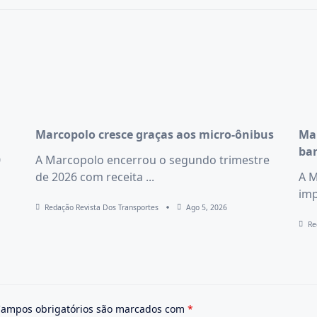
Marcopolo cresce graças aos micro-ônibus
Mar
ba
0
A Marcopolo encerrou o segundo trimestre
de 2026 com receita
...
A M
imp
Redação Revista Dos Transportes
Ago 5, 2026
Re
ampos obrigatórios são marcados com
*