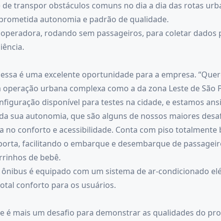
de de transpor obstáculos comuns no dia a dia das rotas ur
 prometida autonomia e padrão de qualidade.
operadora, rodando sem passageiros, para coletar dados pr
iência.
 essa é uma excelente oportunidade para a empresa. “Quer
 operação urbana complexa como a da zona Leste de São P
onfiguração disponível para testes na cidade, e estamos a
 da sua autonomia, que são alguns de nossos maiores desaf
a no conforto e acessibilidade. Conta com piso totalmente
a porta, facilitando o embarque e desembarque de passagei
rrinhos de bebê.
 ônibus é equipado com um sistema de ar-condicionado elé
otal conforto para os usuários.
se é mais um desafio para demonstrar as qualidades do p