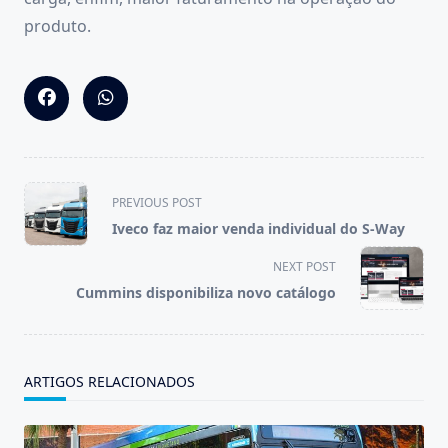
produto.
<span
PREVIOUS POST
class="nav-
Iveco faz maior venda individual do S-Way
subtitle
screen-
NEXT POST
reader-
Cummins disponibiliza novo catálogo
text">Page</span>
ARTIGOS RELACIONADOS