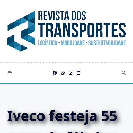
Skip
to
content
Iveco festeja 55