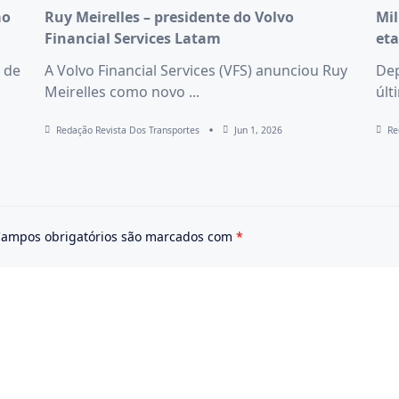
ão
Ruy Meirelles – presidente do Volvo
Mil
Financial Services Latam
eta
 de
A Volvo Financial Services (VFS) anunciou Ruy
Dep
Meirelles como novo
...
últ
Redação Revista Dos Transportes
Jun 1, 2026
Re
ampos obrigatórios são marcados com
*