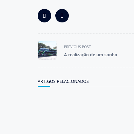
<span
PREVIOUS POST
class="nav-
A realização de um sonho
subtitle
screen-
reader-
text">Page</span>
ARTIGOS RELACIONADOS