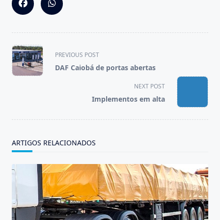
<span
PREVIOUS POST
class="nav-
DAF Caiobá de portas abertas
subtitle
screen-
NEXT POST
reader-
Implementos em alta
text">Page</span>
ARTIGOS RELACIONADOS