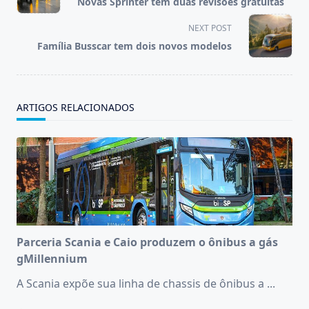
Novas Sprinter têm duas revisões gratuitas
subtitle
screen-
NEXT POST
reader-
Família Busscar tem dois novos modelos
text">Page</span>
ARTIGOS RELACIONADOS
Parceria Scania e Caio produzem o ônibus a gás
gMillennium
A Scania expõe sua linha de chassis de ônibus a
...