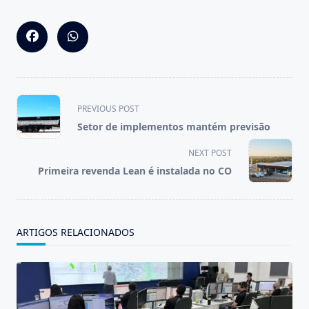
<span
PREVIOUS POST
class="nav-
Setor de implementos mantém previsão
subtitle
screen-
NEXT POST
reader-
Primeira revenda Lean é instalada no CO
text">Page</span>
ARTIGOS RELACIONADOS