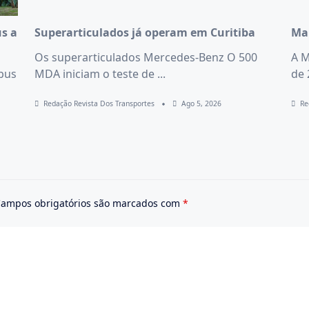
us a
Superarticulados já operam em Curitiba
Mar
Os superarticulados Mercedes-Benz O 500
A M
ibus
MDA iniciam o teste de
...
de 
Redação Revista Dos Transportes
Ago 5, 2026
Re
ampos obrigatórios são marcados com
*