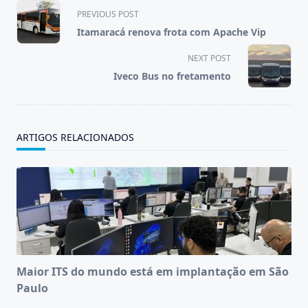
<span
PREVIOUS POST
class="nav-
Itamaracá renova frota com Apache Vip
subtitle
screen-
NEXT POST
reader-
Iveco Bus no fretamento
text">Page</span>
ARTIGOS RELACIONADOS
Maior ITS do mundo está em implantação em São
Paulo