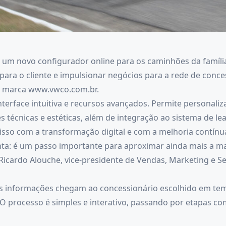
m novo configurador online para os caminhões da família M
para o cliente e impulsionar negócios para a rede de conces
a marca www.vwco.com.br.
nterface intuitiva e recursos avançados. Permite personali
es técnicas e estéticas, além de integração ao sistema de le
so com a transformação digital e com a melhoria contínua 
a: é um passo importante para aproximar ainda mais a mar
Ricardo Alouche, vice-presidente de Vendas, Marketing e S
as informações chegam ao concessionário escolhido em tem
O processo é simples e interativo, passando por etapas co