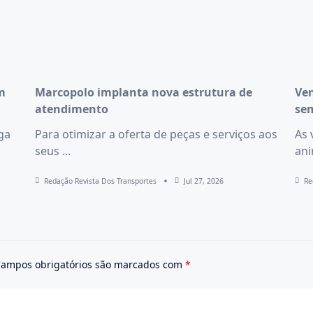
m
Marcopolo implanta nova estrutura de
Ven
atendimento
se
ega
Para otimizar a oferta de peças e serviços aos
As 
seus
...
an
Redação Revista Dos Transportes
Jul 27, 2026
Re
ampos obrigatórios são marcados com
*