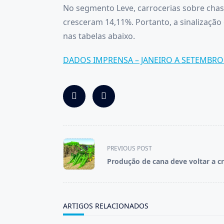
No segmento Leve, carrocerias sobre chass
cresceram 14,11%. Portanto, a sinalizaçã
nas tabelas abaixo.
DADOS IMPRENSA – JANEIRO A SETEMBRO
<span
PREVIOUS POST
class="nav-
Produção de cana deve voltar a c
subtitle
screen-
reader-
text">Page</span>
ARTIGOS RELACIONADOS