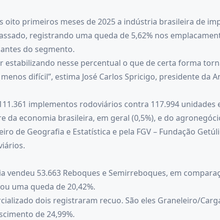
oito primeiros meses de 2025 a indústria brasileira de im
sado, registrando uma queda de 5,62% nos emplacamentos 
icantes do segmento.
estabilizando nesse percentual o que de certa forma torna
nos difícil”, estima José Carlos Spricigo, presidente da A
 111.361 implementos rodoviários contra 117.994 unidade
da economia brasileira, em geral (0,5%), e do agronegócio,
eiro de Geografia e Estatística e pela FGV – Fundação Getúl
iários.
tria vendeu 53.663 Reboques e Semirreboques, em comparaç
ntou uma queda de 20,42%.
alizado dois registraram recuo. São eles Graneleiro/Carga 
scimento de 24,99%.