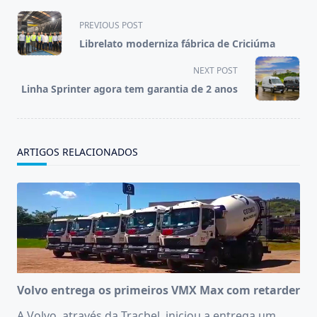
<span
PREVIOUS POST
class="nav-
Librelato moderniza fábrica de Criciúma
subtitle
screen-
NEXT POST
reader-
Linha Sprinter agora tem garantia de 2 anos
text">Page</span>
ARTIGOS RELACIONADOS
Volvo entrega os primeiros VMX Max com retarder
A Volvo, através da Tracbel, iniciou a entrega um