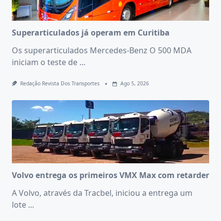
Superarticulados já operam em Curitiba
Os superarticulados Mercedes-Benz O 500 MDA
iniciam o teste de
...
Redação Revista Dos Transportes
Ago 5, 2026
Volvo entrega os primeiros VMX Max com retarder
A Volvo, através da Tracbel, iniciou a entrega um
lote
...