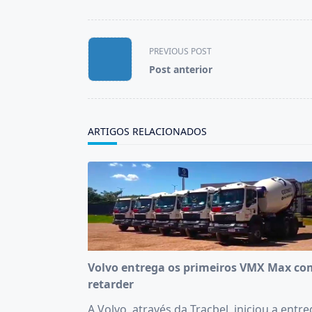
<span
PREVIOUS POST
class="nav-
Post anterior
subtitle
screen-
reader-
text">Page</span>
ARTIGOS RELACIONADOS
Volvo entrega os primeiros VMX Max co
retarder
A Volvo, através da Tracbel, iniciou a entr