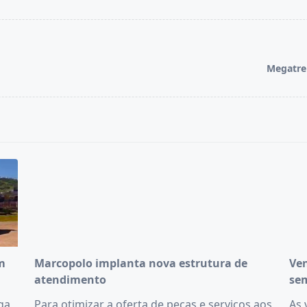
Megatre
m
Marcopolo implanta nova estrutura de
Ven
atendimento
se
ega
Para otimizar a oferta de peças e serviços aos
As 