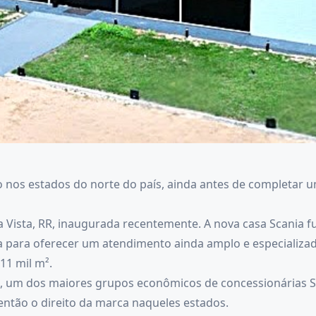
nos estados do norte do país, ainda antes de completar
a Vista, RR, inaugurada recentemente. A nova casa Scania 
para oferecer um atendimento ainda amplo e especializado 
11 mil m².
, um dos maiores grupos econômicos de concessionárias S
ntão o direito da marca naqueles estados.