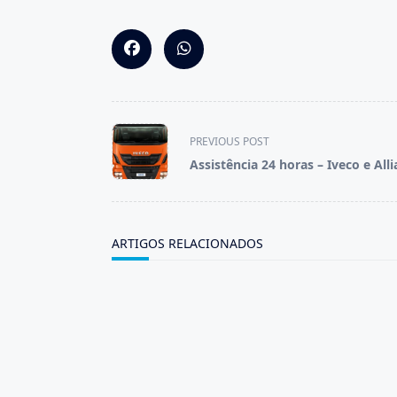
<span
PREVIOUS POST
class="nav-
Assistência 24 horas – Iveco e All
subtitle
screen-
reader-
text">Page</span>
ARTIGOS RELACIONADOS