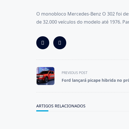
O monobloco Mercedes-Benz O 302 foi des
de 32.000 veículos do modelo até 1976. P
<span
PREVIOUS POST
class="nav-
Ford lançará picape hibrida no p
subtitle
screen-
reader-
text">Page</span>
ARTIGOS RELACIONADOS