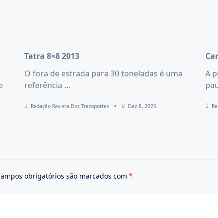
Tatra 8×8 2013
Car
O fora de estrada para 30 toneladas é uma
A p
e
referência
...
pau
Redação Revista Dos Transportes
Dez 8, 2025
Re
ampos obrigatórios são marcados com
*