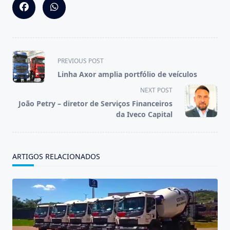
<span
PREVIOUS POST
class="nav-
Linha Axor amplia portfólio de veículos
subtitle
NEXT POST
screen-
João Petry – diretor de Serviços Financeiros
reader-
da Iveco Capital
text">Page</span>
ARTIGOS RELACIONADOS