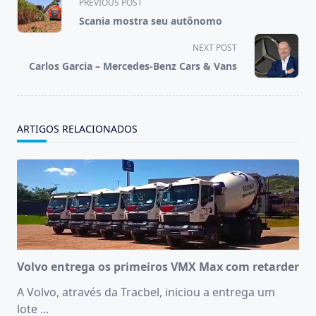
PREVIOUS POST
class="nav-
Scania mostra seu autônomo
subtitle
screen-
NEXT POST
reader-
Carlos Garcia – Mercedes-Benz Cars & Vans
text">Page</span>
ARTIGOS RELACIONADOS
Volvo entrega os primeiros VMX Max com retarder
A Volvo, através da Tracbel, iniciou a entrega um
lote
...