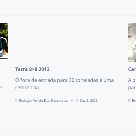
Tatra 8×8 2013
Car
O fora de estrada para 30 toneladas é uma
A p
e
referência
...
pau
Redação Revista Dos Transportes
Dez 8, 2025
Re