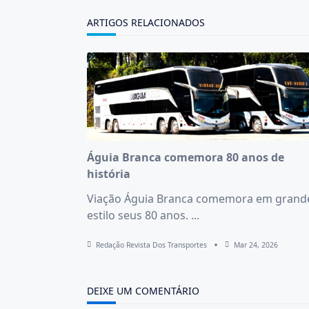
reader-
text">Page</span>
ARTIGOS RELACIONADOS
Águia Branca comemora 80 anos de
história
Viação Águia Branca comemora em grand
estilo seus 80 anos.
...
Redação Revista Dos Transportes
Mar 24, 2026
DEIXE UM COMENTÁRIO