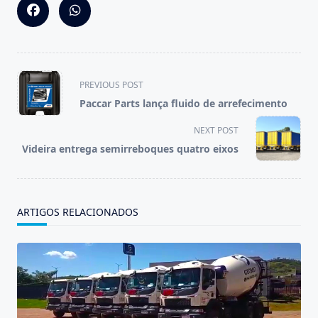
<span
PREVIOUS POST
class="nav-
Paccar Parts lança fluido de arrefecimento
subtitle
screen-
NEXT POST
reader-
Videira entrega semirreboques quatro eixos
text">Page</span>
ARTIGOS RELACIONADOS