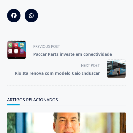
<span
PREVIOUS POST
class="nav-
Paccar Parts investe em conectividade
subtitle
screen-
NEXT POST
reader-
Rio Ita renova com modelo Caio Induscar
text">Page</span>
ARTIGOS RELACIONADOS