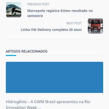
<span
PREVIOUS POST
class="nav-
Marcopolo registra ótimo resultado no
subtitle
semestre
screen-
NEXT POST
reader-
Linha VW Delivery completa 20 anos
text">Page</span>
ARTIGOS RELACIONADOS
Hidrogênio – A GWM Brasil apresentou na Rio
Innovation Week
...